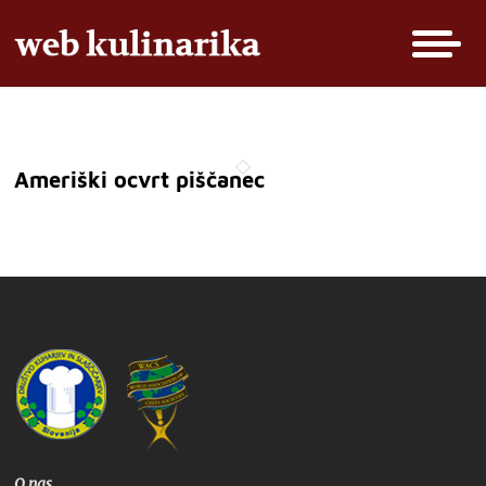
Ameriški ocvrt piščanec
O nas