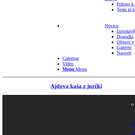
Priloge k
Testa in 
Novice
Izpostavl
Dogodki
Objave v
Galerije
Nasveti
Catering
Video
Menu
Menu
Ajdova kaša z jurčki
O 
O
S