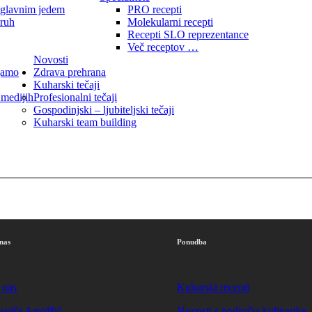
 glavnim jedem
PRO recepti
kruh
Molekularni recepti
Recepti SLO reprezentance
Več receptov …
Novosti
jamo
Zdrava prehrana
Kuharski tečaji
 medijih
Profesionalni tečaji
Gospodinjski – ljubiteljski tečaji
Kuharski team building
nas
Ponudba
 nas
Kuharski recepti
laviša Amidžić
Novosti s področja kulinarike