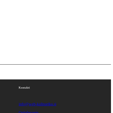
Kontakti
info@web-kulinarika.si
Oglaševanje