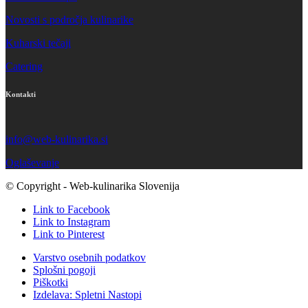
Novosti s področja kulinarike
Kuharski tečaji
Catering
Kontakti
info@web-kulinarika.si
Oglaševanje
© Copyright - Web-kulinarika Slovenija
Link to Facebook
Link to Instagram
Link to Pinterest
Varstvo osebnih podatkov
Splošni pogoji
Piškotki
Izdelava: Spletni Nastopi