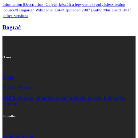
Information |Description=Gulyás, készült a fegyverneki gulyásfesztiválon
|Source=Hungarian Wikipedia |Date=Uploaded 2007 |Author=hu:User:Lily15
|other_versions
Bograč
O nas
O nas
Slaviša Amidžić
Web Kulinarika | kuharski recepti, kuharski nasveti, kulinarična
Slovenija
Ponudba
Kuharski recepti