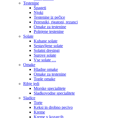
Testenine
Špageti
Njoki
Testenine iz pečice
Peresniki, rigatoni, rezanci
Omake za testenine
Polnjene testenine
Solate
Kuhane solate
Sestavljene solate
Solatni dresingi
Surove solate
Vse solate …
Omake
Hladne omake
Omake za testenine
Tople omake
Ribje jedi
Morske specialitete
Sladkovodne specialitete
Sladice
Torte
Keksi in drobno pecivo
Kreme
Kreme v kozarcih