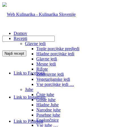
Domov
Recepti
Glavne jedi
Tople porcijske predjedi
Hladne porcijske jedi
Glavne jedi
Mesne jedi
Rižote
Link to Facebook
Zelenjavne jedi
Vegetarijanske jedi
Vse porcijske jedi …
Juhe
Čiste juhe
Link to Instagram
Goste juhe
Hladne Juhe
Narodne juhe
Posebne juhe
Enolončnice
Link to Pinterest
Vse juhe …