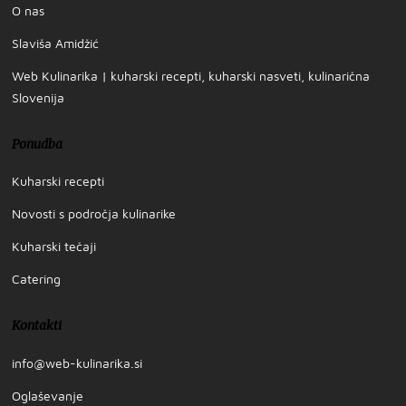
O nas
Slaviša Amidžić
Web Kulinarika | kuharski recepti, kuharski nasveti, kulinarična
Slovenija
Ponudba
Kuharski recepti
Novosti s področja kulinarike
Kuharski tečaji
Catering
Kontakti
info@web-kulinarika.si
Oglaševanje