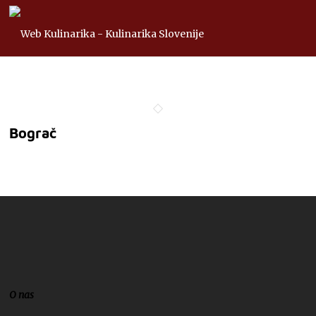
Bograč
O nas