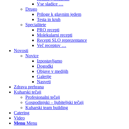
Vse sladice …
Drugo
Priloge k glavnim jedem
Testa in kruh
Specialitete
PRO recepti
Molekularni recepti
Recepti SLO reprezentance
Več receptov …
Novosti
Novice
Izpostavljamo
Dogodki
Objave v medijih
Galerije
Nasveti
Zdrava prehrana
Kuharski tečaji
Profesionalni tečaji
Gospodinjski – ljubiteljski tečaji
Kuharski team building
Catering
Video
Menu
Menu