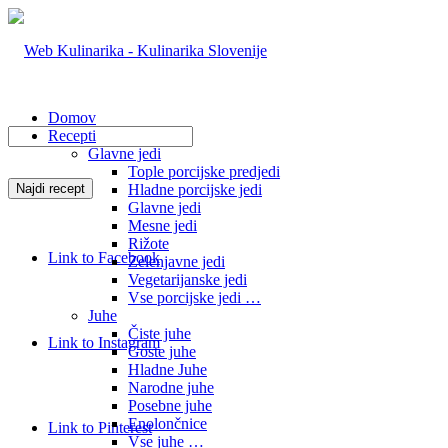
Domov
Recepti
Glavne jedi
Tople porcijske predjedi
Hladne porcijske jedi
Glavne jedi
Mesne jedi
Rižote
Link to Facebook
Zelenjavne jedi
Vegetarijanske jedi
Vse porcijske jedi …
Juhe
Čiste juhe
Link to Instagram
Goste juhe
Hladne Juhe
Narodne juhe
Posebne juhe
Enolončnice
Link to Pinterest
Vse juhe …