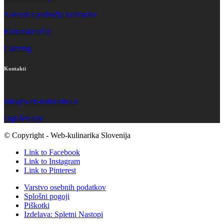
Novosti s področja kulinarike
Kuharski tečaji
Catering
Kontakti
info@web-kulinarika.si
Oglaševanje
© Copyright - Web-kulinarika Slovenija
Link to Facebook
Link to Instagram
Link to Pinterest
Varstvo osebnih podatkov
Splošni pogoji
Piškotki
Izdelava: Spletni Nastopi