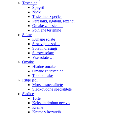
Testenine
Špageti
Njoki
Testenine iz pečice
Peresniki, rigatoni, rezanci
Omake za testenine
Polnjene testenine
Solate
Kuhane solate
Sestavljene solate
Solatni dresingi
Surove solate
Vse solate …
Omake
Hladne omake
Omake za testenine
Tople omake
Ribje jedi
Morske specialitete
Sladkovodne specialitete
Sladice
Torte
Keksi in drobno pecivo
Kreme
Kreme v kozarcih