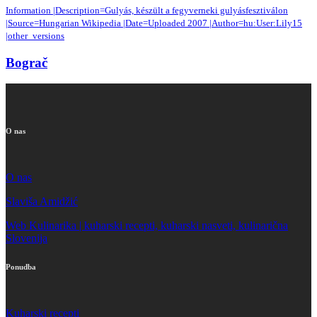
Information |Description=Gulyás, készült a fegyverneki gulyásfesztiválon
|Source=Hungarian Wikipedia |Date=Uploaded 2007 |Author=hu:User:Lily15
|other_versions
Bograč
O nas
O nas
Slaviša Amidžić
Web Kulinarika | kuharski recepti, kuharski nasveti, kulinarična
Slovenija
Ponudba
Kuharski recepti