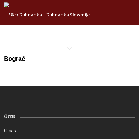
Bograč
O nas
O nas