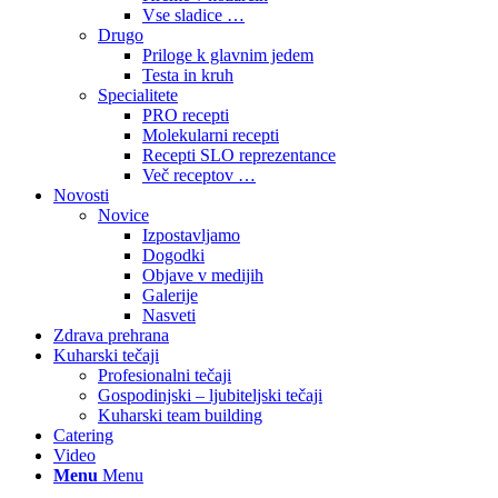
Vse sladice …
Drugo
Priloge k glavnim jedem
Testa in kruh
Specialitete
PRO recepti
Molekularni recepti
Recepti SLO reprezentance
Več receptov …
Novosti
Novice
Izpostavljamo
Dogodki
Objave v medijih
Galerije
Nasveti
Zdrava prehrana
Kuharski tečaji
Profesionalni tečaji
Gospodinjski – ljubiteljski tečaji
Kuharski team building
Catering
Video
Menu
Menu