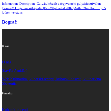
Information |Description=Gulyás, készült a fegyverneki gulyásfesztiválon
|Source=Hungarian Wikipedia |Date=Uploaded 2007 |Author=hu:User:Lily15
|other_versions
Bograč
O nas
O nas
Slaviša Amidžić
Web Kulinarika | kuharski recepti, kuharski nasveti, kulinarična
Slovenija
Ponudba
Kuharski recepti