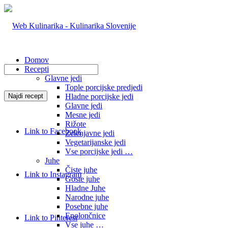
Domov
Recepti
Glavne jedi
Tople porcijske predjedi
Hladne porcijske jedi
Glavne jedi
Mesne jedi
Rižote
Link to Facebook
Zelenjavne jedi
Vegetarijanske jedi
Vse porcijske jedi …
Juhe
Čiste juhe
Link to Instagram
Goste juhe
Hladne Juhe
Narodne juhe
Posebne juhe
Enolončnice
Link to Pinterest
Vse juhe …