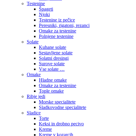
Testenine
Špageti
Njoki
Testenine iz pečice
Peresniki, rigatoni, rezanci
Omake za testenine
Polnjene testenine
Solate
Kuhane solate
Sestavljene solate
Solatni dresingi
Surove solate
Vse solate …
Omake
Hladne omake
Omake za testenine
Tople omake
Ribje jedi
Morske specialitete
Sladkovodne specialitete
Sladice
Torte
Keksi in drobno pecivo
Kreme
Kreme v kozarcih