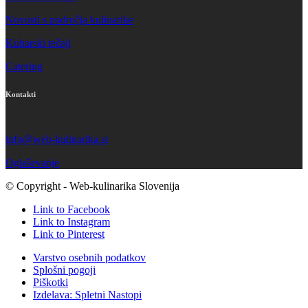
Novosti s področja kulinarike
Kuharski tečaji
Catering
Kontakti
info@web-kulinarika.si
Oglaševanje
© Copyright - Web-kulinarika Slovenija
Link to Facebook
Link to Instagram
Link to Pinterest
Varstvo osebnih podatkov
Splošni pogoji
Piškotki
Izdelava: Spletni Nastopi