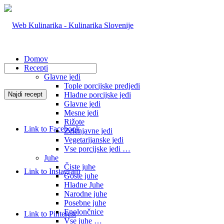
Domov
Recepti
Glavne jedi
Tople porcijske predjedi
Hladne porcijske jedi
Glavne jedi
Mesne jedi
Rižote
Link to Facebook
Zelenjavne jedi
Vegetarijanske jedi
Vse porcijske jedi …
Juhe
Čiste juhe
Link to Instagram
Goste juhe
Hladne Juhe
Narodne juhe
Posebne juhe
Enolončnice
Link to Pinterest
Vse juhe …