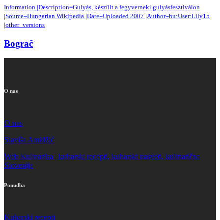
Information |Description=Gulyás, készült a fegyverneki gulyásfesztiválon
|Source=Hungarian Wikipedia |Date=Uploaded 2007 |Author=hu:User:Lily15
|other_versions
Bograč
O nas
O nas
Slaviša Amidžić
Web Kulinarika | kuharski recepti, kuharski nasveti, kulinarična
Slovenija
Ponudba
Kuharski recepti