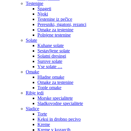
Testenine
Špageti
Njoki
Testenine iz pečice
Peresniki, rigatoni, rezanci
Omake za testenine
Polnjene testenine
Solate
Kuhane solate
Sestavljene solate
Solatni dresingi
Surove solate
Vse solate …
Omake
Hladne omake
Omake za testenine
Tople omake
Ribje jedi
Morske specialitete
Sladkovodne specialitete
Sladice
Torte
Keksi in drobno pecivo
Kreme
Kreme v kozarcih