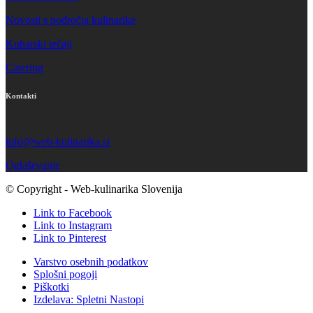
Novosti s področja kulinarike
Kuharski tečaji
Catering
Kontakti
info@web-kulinarika.si
Oglaševanje
© Copyright - Web-kulinarika Slovenija
Link to Facebook
Link to Instagram
Link to Pinterest
Varstvo osebnih podatkov
Splošni pogoji
Piškotki
Izdelava: Spletni Nastopi