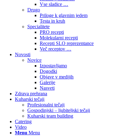
Vse sladice …
Drugo
Priloge k glavnim jedem
Testa in kruh
Specialitete
PRO recepti
Molekularni recepti
Recepti SLO reprezentance
Več receptov …
Novosti
Novice
Izpostavljamo
Dogodki
Objave v medijih
Galerije
Nasveti
Zdrava prehrana
Kuharski tečaji
Profesionalni tečaji
Gospodinjski – ljubiteljski tečaji
Kuharski team building
Catering
Video
Menu
Menu