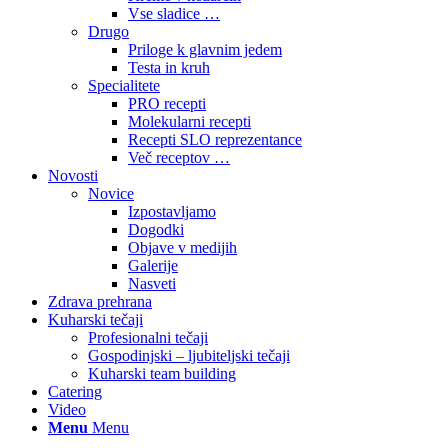
Vse sladice …
Drugo
Priloge k glavnim jedem
Testa in kruh
Specialitete
PRO recepti
Molekularni recepti
Recepti SLO reprezentance
Več receptov …
Novosti
Novice
Izpostavljamo
Dogodki
Objave v medijih
Galerije
Nasveti
Zdrava prehrana
Kuharski tečaji
Profesionalni tečaji
Gospodinjski – ljubiteljski tečaji
Kuharski team building
Catering
Video
Menu
Menu