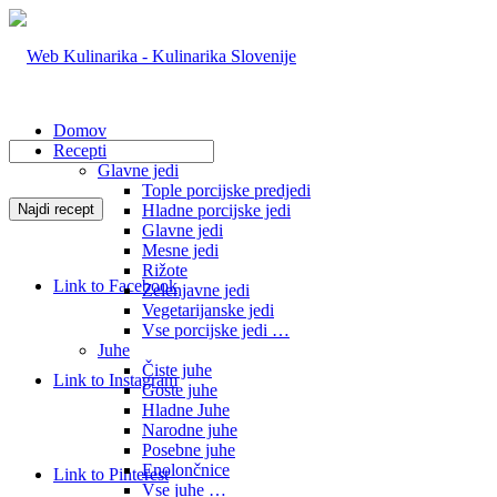
Domov
Recepti
Glavne jedi
Tople porcijske predjedi
Hladne porcijske jedi
Glavne jedi
Mesne jedi
Rižote
Link to Facebook
Zelenjavne jedi
Vegetarijanske jedi
Vse porcijske jedi …
Juhe
Čiste juhe
Link to Instagram
Goste juhe
Hladne Juhe
Narodne juhe
Posebne juhe
Enolončnice
Link to Pinterest
Vse juhe …