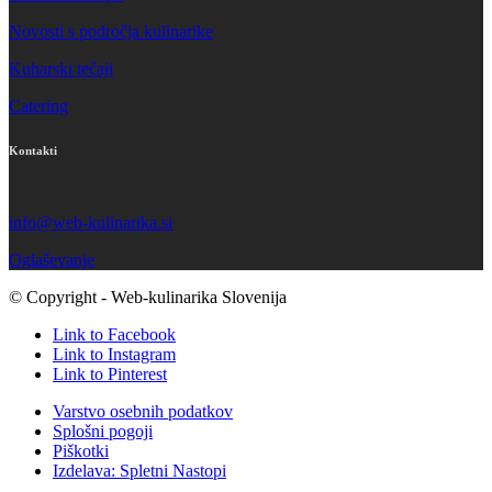
Novosti s področja kulinarike
Kuharski tečaji
Catering
Kontakti
info@web-kulinarika.si
Oglaševanje
© Copyright - Web-kulinarika Slovenija
Link to Facebook
Link to Instagram
Link to Pinterest
Varstvo osebnih podatkov
Splošni pogoji
Piškotki
Izdelava: Spletni Nastopi