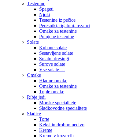
Testenine
Špageti
Njoki
Testenine iz pečice
Peresniki, rigatoni, rezanci
Omake za testenine
Polnjene testenine
Solate
Kuhane solate
Sestavljene solate
Solatni dresingi
Surove solate
Vse solate …
Omake
Hladne omake
Omake za testenine
Tople omake
Ribje jedi
Morske specialitete
Sladkovodne specialitete
Sladice
Torte
Keksi in drobno pecivo
Kreme
Kreme v kozarcih