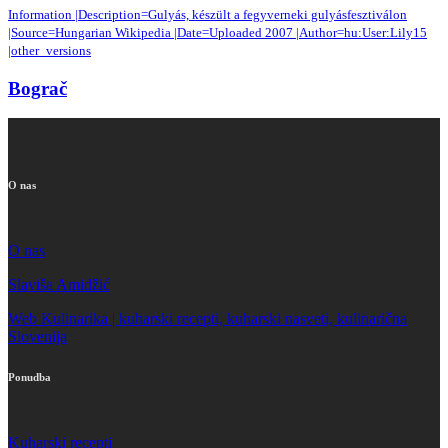
Information |Description=Gulyás, készült a fegyverneki gulyásfesztiválon
|Source=Hungarian Wikipedia |Date=Uploaded 2007 |Author=hu:User:Lily15
|other_versions
Bograč
O nas
O nas
Slaviša Amidžić
Web Kulinarika | kuharski recepti, kuharski nasveti, kulinarična
Slovenija
Ponudba
Kuharski recepti