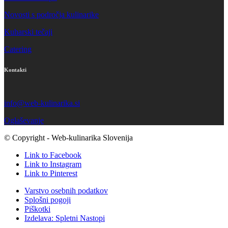
Novosti s področja kulinarike
Kuharski tečaji
Catering
Kontakti
info@web-kulinarika.si
Oglaševanje
© Copyright - Web-kulinarika Slovenija
Link to Facebook
Link to Instagram
Link to Pinterest
Varstvo osebnih podatkov
Splošni pogoji
Piškotki
Izdelava: Spletni Nastopi