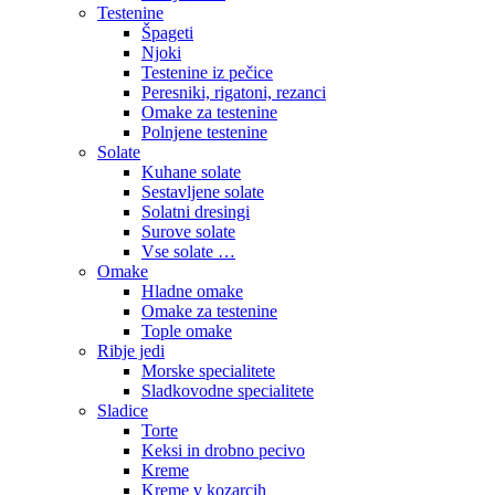
Testenine
Špageti
Njoki
Testenine iz pečice
Peresniki, rigatoni, rezanci
Omake za testenine
Polnjene testenine
Solate
Kuhane solate
Sestavljene solate
Solatni dresingi
Surove solate
Vse solate …
Omake
Hladne omake
Omake za testenine
Tople omake
Ribje jedi
Morske specialitete
Sladkovodne specialitete
Sladice
Torte
Keksi in drobno pecivo
Kreme
Kreme v kozarcih