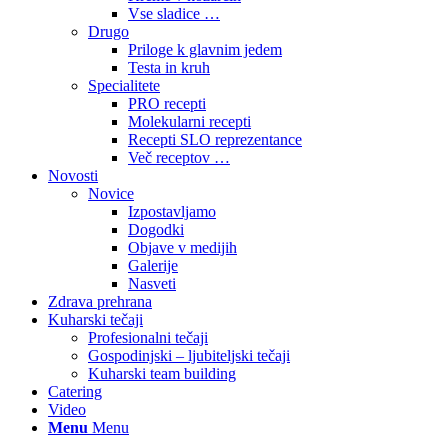
Vse sladice …
Drugo
Priloge k glavnim jedem
Testa in kruh
Specialitete
PRO recepti
Molekularni recepti
Recepti SLO reprezentance
Več receptov …
Novosti
Novice
Izpostavljamo
Dogodki
Objave v medijih
Galerije
Nasveti
Zdrava prehrana
Kuharski tečaji
Profesionalni tečaji
Gospodinjski – ljubiteljski tečaji
Kuharski team building
Catering
Video
Menu
Menu