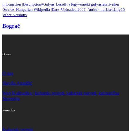
Information |Description=Gulyás, készült a fegyverneki gulyásfesztiválon
|Source=Hungarian Wikipedia |Date=Uploaded 2007 |Author=hu:User:Lily15
|other_versions
Bograč
O nas
O nas
Slaviša Amidžić
Web Kulinarika | kuharski recepti, kuharski nasveti, kulinarična
Slovenija
Ponudba
Kuharski recepti