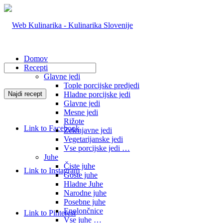
Domov
Recepti
Glavne jedi
Tople porcijske predjedi
Hladne porcijske jedi
Glavne jedi
Mesne jedi
Rižote
Link to Facebook
Zelenjavne jedi
Vegetarijanske jedi
Vse porcijske jedi …
Juhe
Čiste juhe
Link to Instagram
Goste juhe
Hladne Juhe
Narodne juhe
Posebne juhe
Enolončnice
Link to Pinterest
Vse juhe …